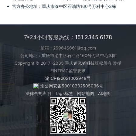
官方办公地址：重庆市渝中区石油路160号万科中心3栋
7*24小时客服热线：
151 2345 6178
邮箱：269646861@qq.com
公司地址：重庆市渝中区石油路160号万科中心3栋
Copyright © 2017~2035 重庆
追光者科技
版权所有 遵循
FINTRAC监管要求
渝ICP备2021002949号
渝公网安备50010302505036号
法律合规声明
|
Tags标签
|
网站地图
|
AI地图