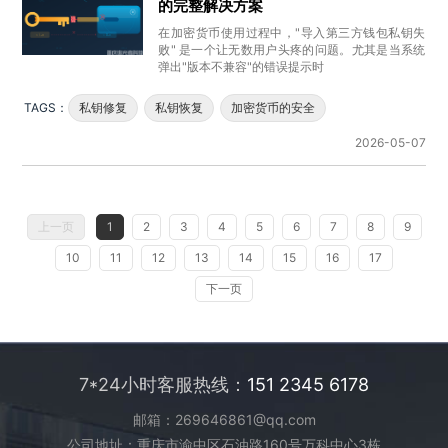
的完整解决方案
在加密货币使用过程中，"导入第三方钱包私钥失
败" 是一个让无数用户头疼的问题。尤其是当系统
弹出"版本不兼容"的错误提示时
TAGS：
私钥修复
私钥恢复
加密货币的安全
2026-05-07
上一页
1
2
3
4
5
6
7
8
9
10
11
12
13
14
15
16
17
下一页
7*24小时客服热线：
151 2345 6178
邮箱：269646861@qq.com
公司地址：重庆市渝中区石油路160号万科中心3栋