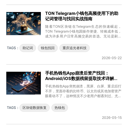
TON Telegram小钱包高频使用下的助
记词管理与找回实战指南
随着TON区块链在Telegram生态的快速崛起，
TON Telegram小钱包因操作便捷、转账成本低，
成为许多用户日常高频交易的首选。无论是刷任
务、玩游戏、参
TAGS：
助记词
钱包找回
重庆追光者科技
2026-05-22
手机热钱包App崩溃后资产找回：
Android/iOS数据残留提取技术详解
（非MetaMask/Trust）
手机热钱包App突然崩溃，黑屏、白屏、重启后打
不开，里面存着的比特币、以太坊或其他加密资产
眼看动不了，这种情况不少老用户都遇到过。尤其
是那些没用主流MetaMa
TAGS：
区块链数据恢复
热钱包
2026-05-15