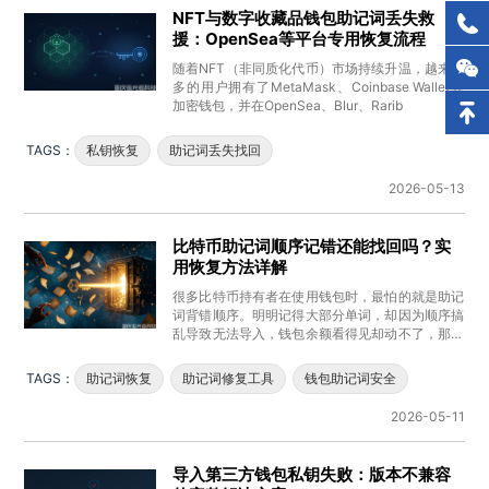
NFT与数字收藏品钱包助记词丢失救
援：OpenSea等平台专用恢复流程
随着NFT（非同质化代币）市场持续升温，越来越
多的用户拥有了MetaMask、Coinbase Wallet等
加密钱包，并在OpenSea、Blur、Rarib
TAGS：
私钥恢复
助记词丢失找回
2026-05-13
比特币助记词顺序记错还能找回吗？实
用恢复方法详解
很多比特币持有者在使用钱包时，最怕的就是助记
词背错顺序。明明记得大部分单词，却因为顺序搞
乱导致无法导入，钱包余额看得见却动不了，那种
煎熬实在难受。尤其是12词或
TAGS：
助记词恢复
助记词修复工具
钱包助记词安全
2026-05-11
导入第三方钱包私钥失败：版本不兼容