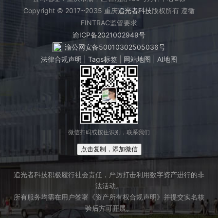
Copyright © 2017~2035 重庆
追光者科技
版权所有 遵循
FINTRAC监管要求
渝ICP备2021002949号
渝公网安备50010302505036号
法律合规声明
|
Tags标签
|
网站地图
|
AI地图
微信扫码或按住识别，联系我们
点击复制，添加微信
追光者科技积极履行社会责任，严厉打击利用数字资产进行的非
法活动。
所有服务均需在用户签署《资产所有权合规声明》并提交实名核
验后方可开展。