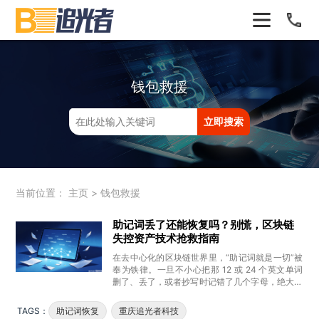
钱包救援
当前位置：
主页
>
钱包救援
助记词丢了还能恢复吗？别慌，区块链
失控资产技术抢救指南
在去中心化的区块链世界里，“助记词就是一切”被
奉为铁律。一旦不小心把那 12 或 24 个英文单词
删了、丢了，或者抄写时记错了几个字母，绝大多
数人的第一反应是崩
TAGS：
助记词恢复
重庆追光者科技