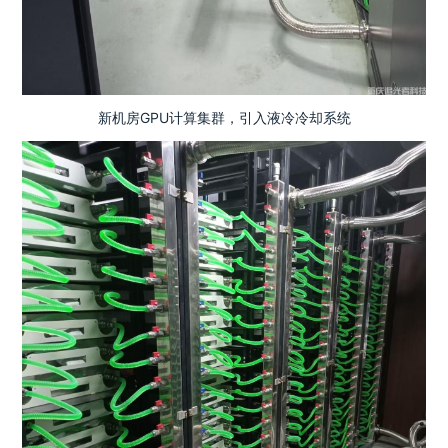
新机房
GPU计算集群
，引入
液冷冷却系统