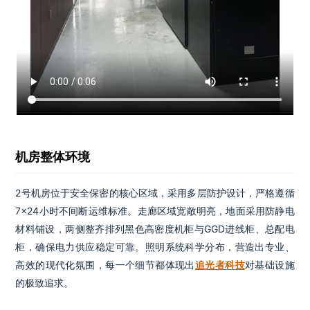
机房整体环境
2号机房位于安全保密的核心区域，采用多层防护设计，严格遵循
7×24小时不间断运维标准。走廊区域宽敞明亮，地面采用防静电
材料铺设，两侧整齐排列黑色高密度机柜与GGD进线柜、总配电
柜，确保电力供应稳定可靠。照明系统科学分布，营造出专业、
高效的现代化氛围，每一个细节都体现出
追光者科技
对基础设施
的极致追求。