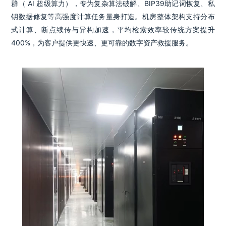
群（ AI 超级算力）
，专为复杂算法破解、BIP39助记词恢复、私
钥数据修复等高强度计算任务量身打造。机房整体架构支持分布
式计算、断点续传与异构加速，平均检索效率较传统方案提升
400%，为客户提供更快速、更可靠的数字资产救援服务。