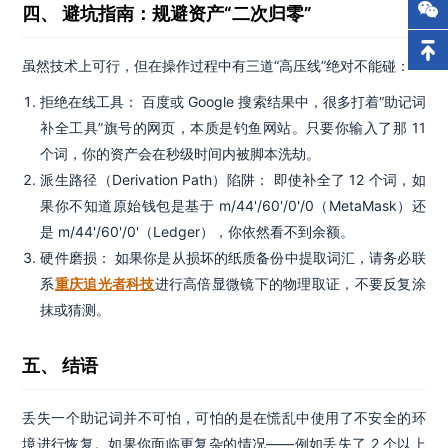
四、 避坑指南：规避资产“二次归零”
虽然技术上可行，但在操作过程中有三道“高压线”绝对不能碰：
拒绝在线工具： 百度或 Google 搜索结果中，很多打着“助记词
补全工具”旗号的网页，本质是钓鱼网站。只要你输入了那 11
个词，你的资产会在秒级时间内被脚本洗劫。
派生路径（Derivation Path）陷阱： 即使补全了 12 个词，如
果你不知道原始钱包是基于 m/44'/60'/0'/0（MetaMask）还
是 m/44'/60'/0'（Ledger），你依然看不到余额。
硬件磨损： 如果你是从损坏的纸质备份中提取词汇，请务必联
系
重庆追光者科技
进行高倍显微镜下的物理取证，不要反复涂
抹或猜测。
五、 结语
丢失一个助记词并不可怕，可怕的是在慌乱中使用了不安全的环
境进行恢复。如果你面临更复杂的情况——例如丢失了 2 个以上