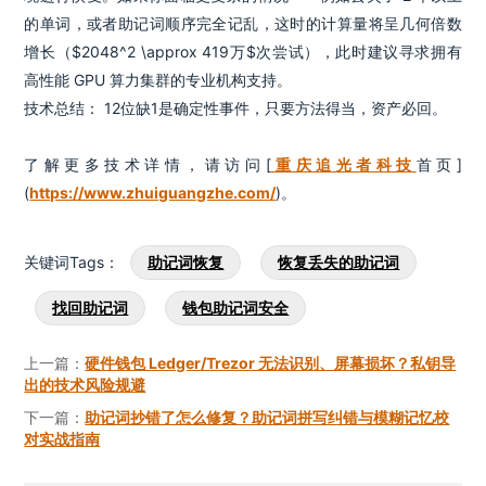
的单词，或者助记词顺序完全记乱，这时的计算量将呈几何倍数
增长（$2048^2 \approx 419万$次尝试），此时建议寻求拥有
高性能 GPU 算力集群的专业机构支持。
技术总结： 12位缺1是确定性事件，只要方法得当，资产必回。
了解更多技术详情，请访问[
重庆追光者科技
首页]
(
https://www.zhuiguangzhe.com/
)。
关键词Tags：
助记词恢复
恢复丢失的助记词
找回助记词
钱包助记词安全
上一篇：
硬件钱包 Ledger/Trezor 无法识别、屏幕损坏？私钥导
出的技术风险规避
下一篇：
助记词抄错了怎么修复？助记词拼写纠错与模糊记忆校
对实战指南