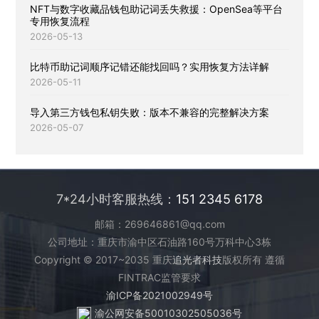
NFT与数字收藏品钱包助记词丢失救援：OpenSea等平台
专用恢复流程
2026-05-13
比特币助记词顺序记错还能找回吗？实用恢复方法详解
2026-05-11
导入第三方钱包私钥失败：版本不兼容的完整解决方案
2026-05-07
7*24小时客服热线：
151 2345 6178
邮箱：269646861@qq.com
公司地址：重庆市渝中区石油路160号万科中心3栋
Copyright © 2017~2035 重庆
追光者科技
版权所有 遵循
FINTRAC监管要求
渝ICP备2021002949号
渝公网安备50010302505036号