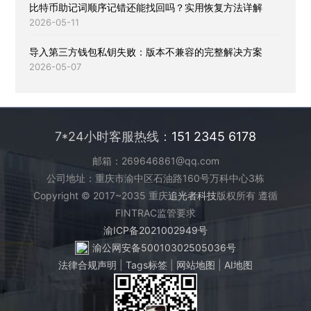
比特币助记词顺序记错还能找回吗？实用恢复方法详解
2026-05-11
导入第三方钱包私钥失败：版本不兼容的完整解决方案
2026-05-07
7*24小时客服热线：
151 2345 6178
邮箱：269646861@qq.com
公司地址：重庆市渝中区石油路160号万科中心3栋
Copyright © 2017~2035 重庆
追光者科技
版权所有 遵循
FINTRAC监管要求
渝ICP备2021002949号
渝公网安备50010302505036号
法律合规声明
|
Tags标签
|
网站地图
|
AI地图