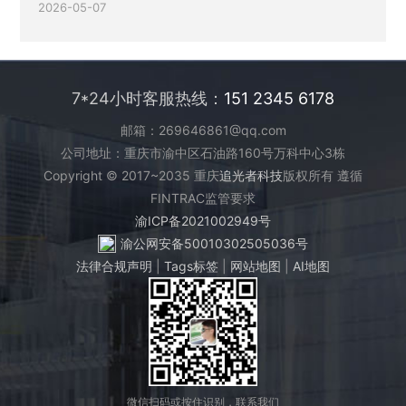
2026-05-07
7*24小时客服热线：
151 2345 6178
邮箱：269646861@qq.com
公司地址：重庆市渝中区石油路160号万科中心3栋
Copyright © 2017~2035 重庆
追光者科技
版权所有 遵循
FINTRAC监管要求
渝ICP备2021002949号
渝公网安备50010302505036号
法律合规声明
|
Tags标签
|
网站地图
|
AI地图
微信扫码或按住识别，联系我们