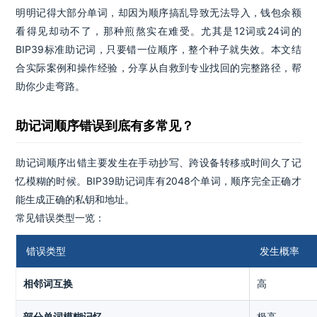
明明记得大部分单词，却因为顺序搞乱导致无法导入，钱包余额
看得见却动不了，那种煎熬实在难受。尤其是12词或24词的
BIP39标准助记词，只要错一位顺序，整个种子就失效。本文结
合实际案例和操作经验，分享从自救到专业找回的完整路径，帮
助你少走弯路。
助记词顺序错误到底有多常见？
助记词顺序出错主要发生在手动抄写、跨设备转移或时间久了记
忆模糊的时候。BIP39助记词库有2048个单词，顺序完全正确才
能生成正确的私钥和地址。
常见错误类型一览：
错误类型
发生概率
相邻词互换
高
部分单词模糊记忆
极高