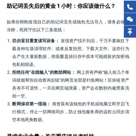
助记词丢失后的黄金 1 小时：你应该做什么？
如果你刚刚发现自己的助记词丢失或钱包无法导入，请务必保持
冷静，死死守住以下三条底线：
切勿盲目重复读写设备：
发现资产找不到后，千万不要疯狂下
载各种垃圾清理软件、或者反复拍照、下载大文件。这些行为
会产生大量新数据，彻底覆盖掉闪存中原本可能残留的加密钱
包私钥痕迹。
拒绝任何“在线输入”的救助网站：
网上所有声称“输入前几个单
词就能帮你自动查询后续”的网页全部是钓鱼网站！区块链资产
具有不可逆性，一旦在网页端泄露，资产会在数秒内被黑客洗
劫一空。
断网保存第一现场：
将曾装有该钱包的手机或电脑立即开启飞
行模式，停止一切网络同步，防止钱包服务商的远程云同步清
空本地死角数据。