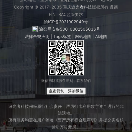
Copyright © 2017~2035 重庆
追光者科技
版权所有 遵循
FINTRAC监管要求
渝ICP备2021002949号
渝公网安备50010302505036号
法律合规声明
|
Tags标签
|
网站地图
|
AI地图
微信扫码或按住识别，联系我们
点击复制，添加微信
追光者科技积极履行社会责任，严厉打击利用数字资产进行的非
法活动。
所有服务均需在用户签署《资产所有权合规声明》并提交实名核
验后方可开展。