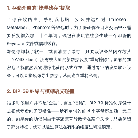
1. 存储介质的“物理残存”提取
当你在软路由、手机或电脑上安装并运行过 ImToken、
MetaMask、Phantom 等钱包时，为了保证你在日常交易中不需
要反复输入那二十个单词，钱包在底层往往会生成一个加密的
Keystore 文件或临时缓存。
即使你卸载了软件，或者清空了缓存，只要该设备的闪存芯片
（NAND Flash）没有被大量的新数据反复“重写擦除”，原有的加
密扇区就依然以物理静电荷的形式存在。通过专业的底层取证设
备，可以直接镜像导出数据，从而逆向重构私钥。
2. BIP-39 纠错与模糊语义碰撞
很多时候用户并不是“全丢”，而是“记错”。BIP-39 标准词库设计
之初就考虑到了容错性——所有单词的前 4 个字母都是独一无二
的。如果你的助记词由于字迹潦草导致卡在某个关卡，只要保留
了部分特征，就可以通过算法在有限的维度里精准锁定。