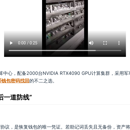
配备2000台NVIDIA RTX4090 GPU计算集群，采用军事级加
币钱包密码找回
的不二之选。
后一道防线”
P39协议，是恢复钱包的唯一凭证。若助记词丢失且无备份，资产