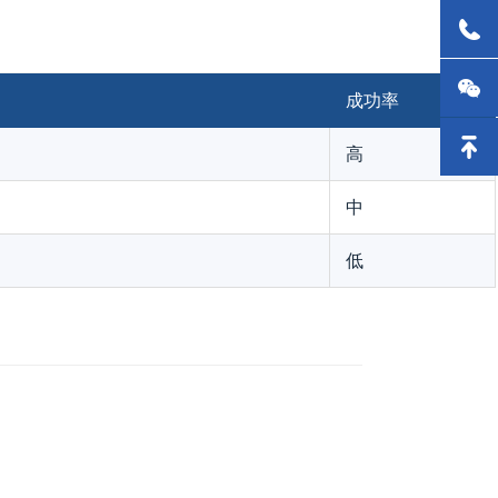
成功率
高
中
低