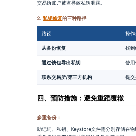
交易所账户被盗导致私钥泄露。
2.
私钥修复
的三种路径
路径
操作
从备份恢复
找到
通过钱包导出私钥
使用
联系交易所/第三方机构
提交
四、预防措施：避免重蹈覆辙
多重备份：
助记词、私钥、Keystore文件需分别存储