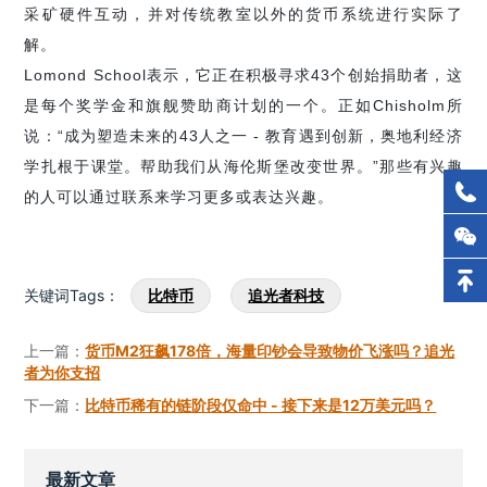
采矿硬件互动，并对传统教室以外的货币系统进行实际了
解。
Lomond School表示，它正在积极寻求43个创始捐助者，这
是每个奖学金和旗舰赞助商计划的一个。正如Chisholm所
说：“成为塑造未来的43人之一 - 教育遇到创新，奥地利经济
学扎根于课堂。帮助我们从海伦斯堡改变世界。”那些有兴趣
的人可以通过联系来学习更多或表达兴趣。
关键词Tags：
比特币
追光者科技
上一篇：
货币M2狂飙178倍，海量印钞会导致物价飞涨吗？追光
者为你支招
下一篇：
比特币稀有的链阶段仅命中 - 接下来是12万美元吗？
最新文章