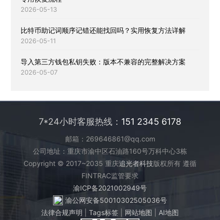
2026-05-13
比特币助记词顺序记错还能找回吗？实用恢复方法详解
2026-05-11
导入第三方钱包私钥失败：版本不兼容的完整解决方案
2026-05-07
7*24小时客服热线：
151 2345 6178
邮箱：269646861@qq.com
公司地址：重庆市渝中区石油路160号万科中心3栋
Copyright © 2017~2035 重庆
追光者科技
版权所有 遵循
FINTRAC监管要求
渝ICP备2021002949号
渝公网安备50010302505036号
法律合规声明
|
Tags标签
|
网站地图
|
AI地图