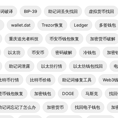
记词破译
BIP-39
助记词丢失找回
虚拟货币找回
wallet.dat
Trezor恢复
Ledger
多签钱包
重庆追光者科技
币安币钱包恢复
加密货币破解
以太坊
币安币
密码破解
冷钱包
加密
助记词泄露
以太坊行情
以太坊钱包找回
电
比特币行情
比特币价格
助记词修复工具
Web3
货币钱包恢复
加密钱包
DOGE
马斯克
找回
助记词忘记了怎么办
加密货币
找回电子钱包
加