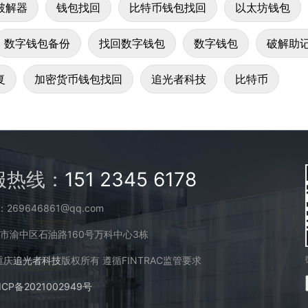
破解器
钱包找回
比特币钱包找回
以太坊钱包
数字钱包备份
找回数字钱包
数字钱包
破解助
复
加密货币钱包找回
追光者科技
比特币
服热线：
151 2345 6178
269646861@qq.com
市渝中区石油路160号万科中心3栋
 重庆
追光者科技
版权所有 遵循FINTRAC监管要求
ICP备2021002949号