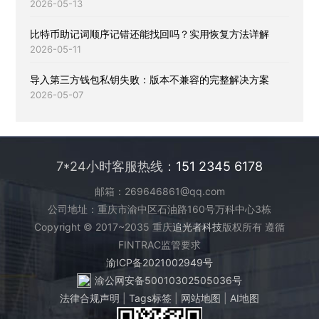
2026-05-13
比特币助记词顺序记错还能找回吗？实用恢复方法详解
2026-05-11
导入第三方钱包私钥失败：版本不兼容的完整解决方案
2026-05-07
7*24小时客服热线：
151 2345 6178
邮箱：269646861@qq.com
公司地址：重庆市渝中区石油路160号万科中心3栋
Copyright © 2017~2035 重庆
追光者科技
版权所有 遵循
FINTRAC监管要求
渝ICP备2021002949号
渝公网安备50010302505036号
法律合规声明
|
Tags标签
|
网站地图
|
AI地图