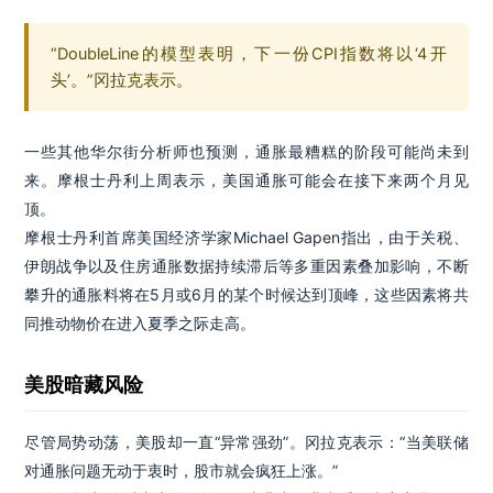
“DoubleLine的模型表明，下一份CPI指数将以‘4开
头’。”冈拉克表示。
一些其他华尔街分析师也预测，通胀最糟糕的阶段可能尚未到
来。摩根士丹利上周表示，美国通胀可能会在接下来两个月见
顶。
摩根士丹利首席美国经济学家Michael Gapen指出，由于关税、
伊朗战争以及住房通胀数据持续滞后等多重因素叠加影响，不断
攀升的通胀料将在5月或6月的某个时候达到顶峰，这些因素将共
同推动物价在进入夏季之际走高。
美股暗藏风险
尽管局势动荡，美股却一直“异常强劲”。冈拉克表示：“当美联储
对通胀问题无动于衷时，股市就会疯狂上涨。”