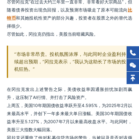
尽管冈拉克“在过去大约三年里一直非常、非常看好大宗商品”，但
随着债券投资出现负回报，以及预测市场吸走了原本可能流向
比
特币
和其她投机性资产的部分兴趣，投资者在股票之外的替代选
择很少。
尽管如此，冈拉克仍指出，美股当前暗藏风险。
“市场非常昂贵。投机氛围浓厚，与此同时企业盈利持
续超出预期，”冈拉克表示，“我认为这助长了市场的投
机狂热。”
在冈拉克发出上述警告之际，美债收益率因通胀担忧加剧而飙
升，这压制了AI行情、并打击了风险资产。
上周五，美国10年期国债收益率跃升至4.595%，为2025年2月以
来最高水平，并创下一年多来最大单日涨幅。美国30年期国债收
益率升至5.127%，为2007年7月以来最高收盘水平。与此同时，
美股三大指数大幅回落。
冈拉克还重申了他对私募信贷市场的警告，当被问及是否对该领