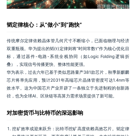
韬定律核心：从“做小”到“跑快”
传统摩尔定律依赖晶体管几何尺寸不断缩小，已面临物理与经济
双重瓶颈。华为提出的韬(τ)定律则将“时间常数τ”作为核心优化目
标，通过器件-电路-系统全栈协同（如Logic Folding逻辑折
叠），实现信号传播更快、整体性能更强。
华为表示，过去六年已基于类似思路量产381款芯片，秋季新麒麟
芯片将率先应用，预计2031年高端芯片晶体管密度可达1.4nm等
效水平。这为中国芯片产业开辟了一条独立于先进制程的创新路
径，也为全球AI、区块链等高算力需求场景提供了新可能。
对加密货币与比特币的深远影响
挖矿效率或迎来跃升：比特币挖矿高度依赖高效芯片。韬定律