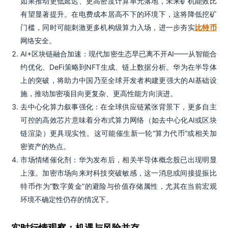
如果推动更低延迟、更高密度计算单元落地，未来矿机能效比
有望显著提升。在电费成本居高不下的环境下，这将降低挖矿
门槛，同时可能刺激更多机构级算力入场，进一步夯实
比特币
网络安全。
AI+区块链融合加速：现代加密生态早已离不开AI——从智能合
约优化、DeFi策略到NFT生成、链上数据分析。华为在半导体
上的突破，将助力中国乃至全球开发者构建更强大的AI基础设
施，推动加密项目向更复杂、更高性能方向演进。
去中心化算力叙事强化：在全球供应链紧张背景下，更多自主
可控的高效芯片意味着分布式算力网络（如去中心化AI或区块
链渲染）更具现实性。这可能催生新一轮“算力代币”或相关加
密资产的热点。
市场情绪催化剂：华为发布后，相关半导体概念股已出现明显
上涨。加密市场向来对科技突破敏感，这一消息或间接提振比
特币作为“数字黄金”的避险与价值存储属性，尤其在当前宏观
环境不确定性仍存的情况下。
实时行情观察：机遇与风险并存