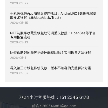
2026-05-22
手机热钱包App崩溃后资产找回：Android/iOS数据残留提
取技术详解（非MetaMask/Trust）
2026-05-15
NFT与数字收藏品钱包助记词丢失救援：OpenSea等平台
专用恢复流程
2026-05-13
比特币助记词顺序记错还能找回吗？实用恢复方法详解
2026-05-11
导入第三方钱包私钥失败：版本不兼容的完整解决方案
2026-05-07
7*24小时客服热线：
151 2345 6178
邮箱：269646861@qq.com