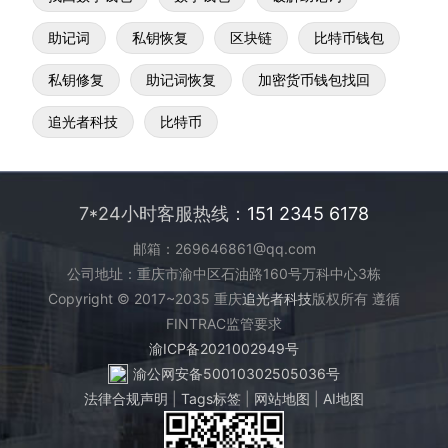
助记词
私钥恢复
区块链
比特币钱包
私钥修复
助记词恢复
加密货币钱包找回
追光者科技
比特币
7*24小时客服热线：
151 2345 6178
邮箱：269646861@qq.com
公司地址：重庆市渝中区石油路160号万科中心3栋
Copyright © 2017~2035 重庆
追光者科技
版权所有 遵循
FINTRAC监管要求
渝ICP备2021002949号
渝公网安备50010302505036号
法律合规声明
|
Tags标签
|
网站地图
|
AI地图