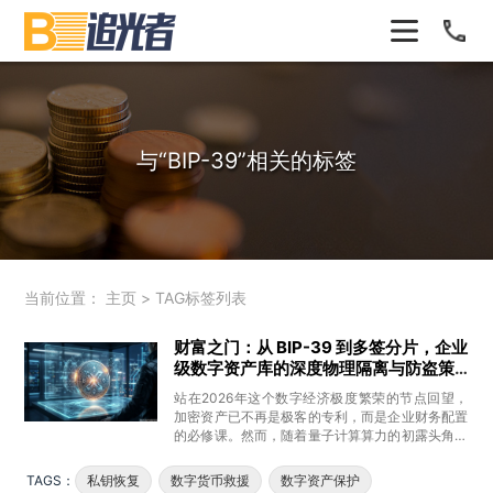
与
“BIP-39”
相关的标签
当前位置：
主页
>
TAG标签列表
财富之门：从 BIP-39 到多签分片，企业
级数字资产库的深度物理隔离与防盗策
略
站在2026年这个数字经济极度繁荣的节点回望，
加密资产已不再是极客的专利，而是企业财务配置
的必修课。然而，随着量子计算算力的初露头角以
及社会工程学攻击的精细化，
TAGS：
私钥恢复
数字货币救援
数字资产保护