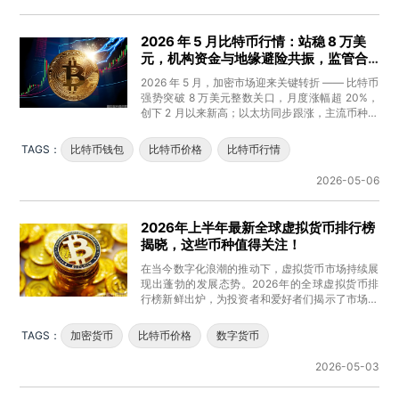
2026 年 5 月比特币行情：站稳 8 万美
元，机构资金与地缘避险共振，监管合
规成核心主线
2026 年 5 月，加密市场迎来关键转折 —— 比特币
强势突破 8 万美元整数关口，月度涨幅超 20%，
创下 2 月以来新高；以太坊同步跟涨，主流币种分
化走强
TAGS：
比特币钱包
比特币价格
比特币行情
2026-05-06
2026年上半年最新全球虚拟货币排行榜
揭晓，这些币种值得关注！
在当今数字化浪潮的推动下，虚拟货币市场持续展
现出蓬勃的发展态势。2026年的全球虚拟货币排
行榜新鲜出炉，为投资者和爱好者们揭示了市场的
最新格局。本文将为大家详细
TAGS：
加密货币
比特币价格
数字货币
2026-05-03