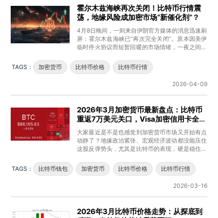
霍尔木兹海峡再次关闭！比特币行情震
荡，地缘风险成加密市场“新催化剂”？
4月8日晚间，一则来自伊朗官方媒体的消息迅速刷
屏：霍尔木兹海峡已“再次完全关闭”。原本因美伊
临时停火协议而短暂回暖的市场情绪，一夜之间被
泼了一盆冷水。油轮掉头、
TAGS：
加密货币
比特币价格
比特币行情
2026-04-09
2026年3月加密货币最新盘点：比特币
重返7万美元关口，Visa加密信用卡全球
上线
大家最近是不是也感觉到加密货币市场又开始有点
动静了？地缘政治紧张、宏观经济波动都没能压住
这股反弹势头，尤其是比特币的表现，硬是稳住了
70,000美元上方，让不少
TAGS：
比特币钱包
加密货币
比特币价格
比特币行情
2026-03-16
2026年3月比特币价格走势：从探底到