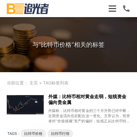
与
“比特币价格”
相关的标签
当前位置：
主页
>
TAG标签列表
外媒：比特币相对黄金走弱，短线资金
偏向贵金属
外媒称，比特币相对黄金的三个月升势已经中断，
近期资金流向也在配合这一变化。文章认为，投资
者对“价值储藏”资产的偏好，短线正从比特币转回
黄金和贵金属。比特币兑黄金
TAGS：
比特币价格
比特币行情