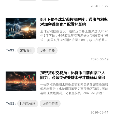
2026-05-27
5月下旬全球宏观数据解读：通胀与利率
对加密避险资产配置的影响
全球宏观数据现况：通胀压力卷土重来进入2026
年5月下旬，全球宏观环境再度进入“通胀警报”模
式。美国4月CPI同比升至3.8%，较3月明显加
速，主要受能源价格飙
TAGS：
加密货币
比特币价格
2026-05-19
加密货币交易员：比特币目前面临巨大
阻力，必须突破关键水平才能确认底部
一位以准确预测比特币走势而闻名的加密货币策略
师发出警告：比特币回落至 7 万美元区间后，可能
会出现突然回调。化名交易员 John Lee 讲述：比
特币正面临强劲
TAGS：
比特币价格
比特币行情
2026-05-14